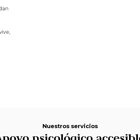
edan
ive,
Nuestros servicios
Apoyo psicológico accesibl