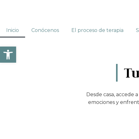
Inicio
Conócenos
El proceso de terapia
S
Abrir barra de herramientas
Tu
Desde casa, accede a
emociones y enfrenta